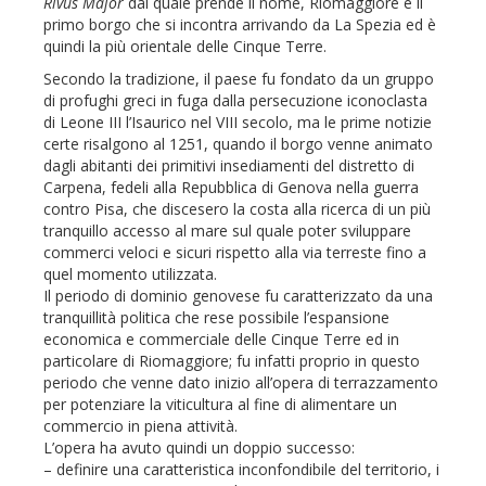
Rivus Major
dal quale prende il nome, Riomaggiore è il
primo borgo che si incontra arrivando da La Spezia ed è
quindi la più orientale delle Cinque Terre.
Secondo la tradizione, il paese fu fondato da un gruppo
di profughi greci in fuga dalla persecuzione iconoclasta
di Leone III l’Isaurico nel VIII secolo, ma le prime notizie
certe risalgono al 1251, quando il borgo venne animato
dagli abitanti dei primitivi insediamenti del distretto di
Carpena, fedeli alla Repubblica di Genova nella guerra
contro Pisa, che discesero la costa alla ricerca di un più
tranquillo accesso al mare sul quale poter sviluppare
commerci veloci e sicuri rispetto alla via terreste fino a
quel momento utilizzata.
Il periodo di dominio genovese fu caratterizzato da una
tranquillità politica che rese possibile l’espansione
economica e commerciale delle Cinque Terre ed in
particolare di Riomaggiore; fu infatti proprio in questo
periodo che venne dato inizio all’opera di terrazzamento
per potenziare la viticultura al fine di alimentare un
commercio in piena attività.
L’opera ha avuto quindi un doppio successo:
– definire una caratteristica inconfondibile del territorio, i